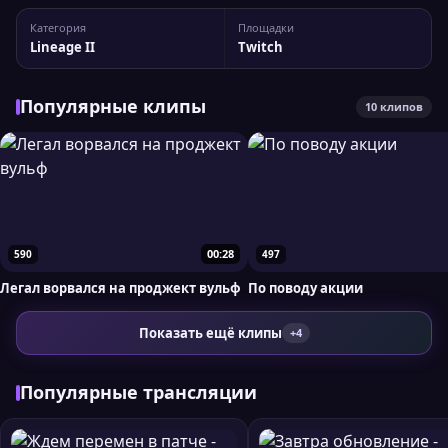
канала legalfarm Статистика канала: 5 254 подписчиков,
Категория
Площадки
пиковый онлайн — 245 зрителей. Для более детального
Lineage II
Twitch
анализа вы можете сравнить legalfarm с...
Популярные клипы
10 клипов
00:28
590
497
Легал ворвался на проджект вульф
По поводу акции
Показать ещё клипы
+4
Популярные трансляции