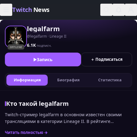
Skip to content
Twitch
News
legalfarm
@legalfarm · Lineage II
6.1K
подписч.
OFFLINE
Запись
＋ Подписаться
Информация
Биография
Статистика
Кто такой legalfarm
Twitch-стример legalfarm в основном известен своими
трансляциями в категории Lineage II. В рейтинге
стримеров Twitch по онлайну среди русскоязычной
Читать полностью →
аудитории канал сейчас занимает 2216 место. Статистика