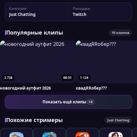
онлайну. Статистика канала LAVRUSHKA____ У канала 10 414
Категория
Площадки
подписчиков, а максимальный пик трансляции доходил до
Just Chatting
Twitch
95 зрителей. При необходимости вы...
Популярные клипы
10 клипов
00:31
2 738
1 124
новогодний аутфит 2026
квадRRобер???
Показать ещё клипы
+4
Похожие стримеры
Just Chatting