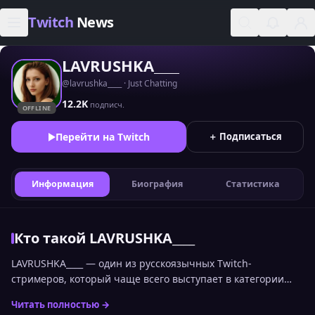
Skip to content
Twitch
News
LAVRUSHKA____
@lavrushka____ · Just Chatting
12.2K
подписч.
OFFLINE
Перейти на Twitch
＋ Подписаться
Информация
Биография
Статистика
Кто такой LAVRUSHKA____
LAVRUSHKA____ — один из русскоязычных Twitch-
стримеров, который чаще всего выступает в категории
Just Chatting. Позицию LAVRUSHKA____ среди других
Читать полностью →
каналов можно увидеть в общем топе стримеров Twitch по