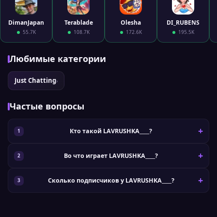
DimanJapan
Terablade
Olesha
DI_RUBENS
55.7K
108.7K
172.6K
195.5K
Любимые категории
Just Chatting
›
Частые вопросы
Кто такой LAVRUSHKA____?
Во что играет LAVRUSHKA____?
Сколько подписчиков у LAVRUSHKA____?