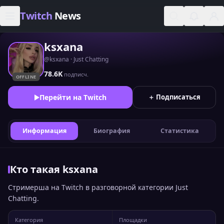
Skip to content
Twitch
News
ksxana
@ksxana · Just Chatting
78.6K
подписч.
OFFLINE
Перейти на Twitch
＋ Подписаться
Информация
Биография
Статистика
Кто такая ksxana
Стримерша на Twitch в разговорной категории Just
Chatting.
Категория
Площадки