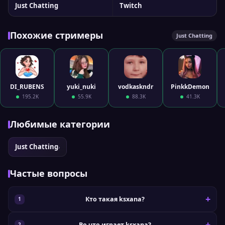
Just Chatting
Twitch
Похожие стримеры
Just Chatting
DI_RUBENS
yuki_nuki
vodkaskndr
PinkkDemon
195.2K
55.9K
88.3K
41.3K
Любимые категории
Just Chatting
›
Частые вопросы
Кто такая ksxana?
Во что играет ksxana?