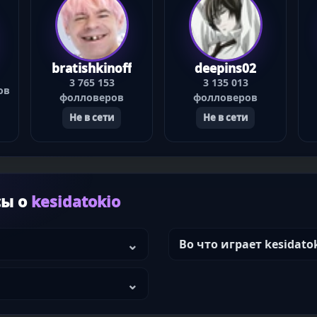
bratishkinoff
deepins02
3 765 153
3 135 013
ов
фолловеров
фолловеров
Не в сети
Не в сети
сы о
kesidatokio
Во что играет kesidato