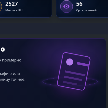
2527
56
Место в RU
Ср. зрителей
io
во примерно
графию или
аницу точнее.