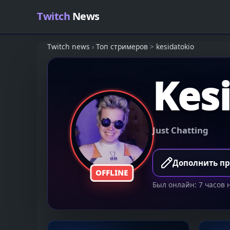
Skip to content
Twitch
News
Twitch news
›
Топ стримеров
>
kesidatokio
Kes
Just Chatting
Дополнить п
OFFLINE
Был онлайн: 7 часов 