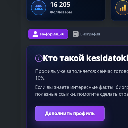
16 205
Фолловеры
Информация
Биография
Кто такой kesidatok
i
Профиль уже заполняется: сейчас гото
10%.
Если вы знаете интересные факты, био
полезные ссылки, помогите сделать стр
Дополнить профиль