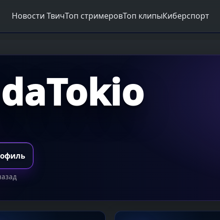
Новости Твич
Топ стримеров
Топ клипы
Киберспорт
idaTokio
рофиль
назад