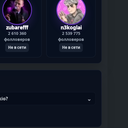
zubarefff
n3koglai
2 610 360
2 539 775
фолловеров
фолловеров
Не в сети
Не в сети
kio?