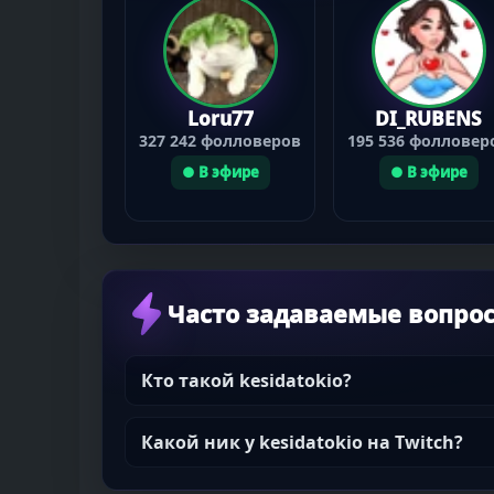
Loru77
DI_RUBENS
327 242 фолловеров
195 536 фолловер
● В эфире
● В эфире
Часто задаваемые вопро
Кто такой kesidatokio?
Какой ник у kesidatokio на Twitch?