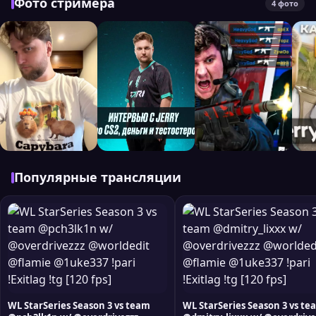
Фото стримера
4 фото
Популярные трансляции
WL StarSeries Season 3 vs team
WL StarSeries Season 3 vs te