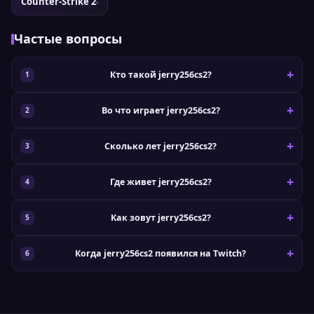
Counter-Strike 2
›
Частые вопросы
Кто такой jerry256cs2?
Во что играет jerry256cs2?
Сколько лет jerry256cs2?
Где живет jerry256cs2?
Как зовут jerry256cs2?
Когда jerry256cs2 появился на Twitch?