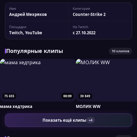
мир экшен-игр и становится всё заметнее на платформе.
Имя
Категория
Что делает стримы...
Андрей Мехряков
Counter-Strike 2
Площадки
На Twitch
Twitch, YouTube
с 27.10.2022
Популярные клипы
10 клипов
00:09
75 655
30 849
мама хедтрика
МОЛИК WW
Показать ещё клипы
+4