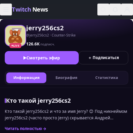
Skip to content
Twitch
News
jerry256cs2
@jerry256cs2 · Counter-Strike
126.6K
подписч.
LIVE
Смотреть эфир
＋ Подписаться
Информация
Биография
Статистика
Кто такой jerry256cs2
Кто такой jerry256cs2 и что за имя Jerry? 😊 Под никнеймом
jerry256cs2 (часто просто Jerry) скрывается Андрей
Мехряков из Петербурга — страстный стример и игрок в
Читать полностью →
шутеры. Он говорит на русском, ведёт свою аудиторию в