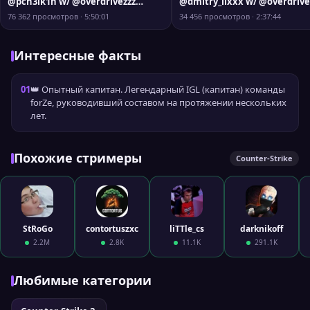
@pch3lk1n w/ @overdrivezzz
@dmitry_lixxx w/ @overdrivezzz
@worldedit @flamie @1uke337
@worldedit @flamie @1uke3
76 362 просмотров · 5:50:01
34 456 просмотров · 2:37:44
!pari !Exitlag !tg [120 fps]
!pari !Exitlag !tg [120 fps]
Интересные факты
01
👑 Опытный капитан. Легендарный IGL (капитан) команды
forZe, руководивший составом на протяжении нескольких
лет.
Похожие стримеры
Counter-Strike
StRoGo
contortuszxc
liTTle_cs
darknikoff
2.2M
2.8K
11.1K
291.1K
Любимые категории