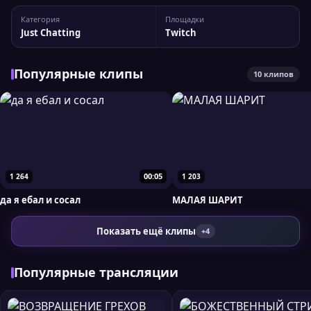
ivan_auto На Twitch у стримера 6 957 подписчиков, а
Категория
Площадки
максимальный пик трансляции достигал 352
Just Chatting
Twitch
одновременных зрителей. Вы можете...
Популярные клипы
10 клипов
00:05
1 264
1 203
да я ебал и сосал
МАЛАЯ ШАРИТ
Показать ещё клипы
+4
Популярные трансляции