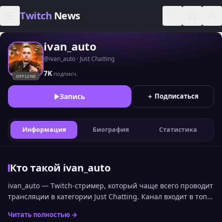
Skip to content
Twitch
News
ivan_auto
@ivan_auto · Just Chatting
7K
подписч.
OFFLINE
Запись
＋ Подписаться
Информация
Биография
Статистика
Кто такой ivan_auto
ivan_auto — Twitch-стример, который чаще всего проводит
трансляции в категории Just Chatting. Канал входит в топ
стримеров Twitch по онлайну среди русскоязычной
Читать полностью →
аудитории и занимает 2022 место. Статистика канала