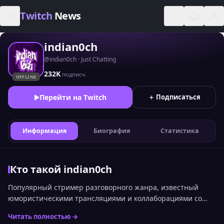
Skip to content
Twitch
News
indian0ch
@indian0ch · Just Chatting
232K
подписч.
OFFLINE
Перейти на Twitch
＋ Подписаться
Информация
Биография
Статистика
Кто такой indian0ch
Популярный стример разговорного жанра, известный
юмористическими трансляциями и коллаборациями со
звездами Twitch.
Читать полностью →