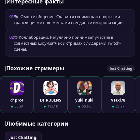
Интересные факты
01
🎭 Юмор и общение. Славится своими разговорными
трансляциями с элементами стендапа и импровизации.
02
🤝 Коллаборации. Регулярно принимает участие в
совместных шоу-матчах и стримах с лидерами Twitch-
сцены.
Похожие стримеры
Just Chatting
d1pro4
DI_RUBENS
yuki_nuki
VTaxi78
36.2K
195.1K
55.6K
25.9K
Любимые категории
Just Chatting
›