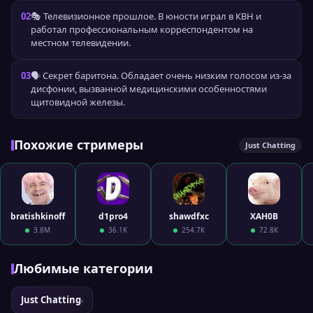
02
🎭 Телевизионное прошлое. В юности играл в КВН и
работал профессиональным корреспондентом на
местном телевидении.
03
🗣️ Секрет баритона. Обладает очень низким голосом из-за
дисфонии, вызванной медицинскими особенностями
щитовидной железы.
Похожие стримеры
Just Chatting
bratishkinoff
d1pro4
shawdfxc
XAH0B
3.8M
36.1K
254.7K
72.8K
Любимые категории
Just Chatting
›