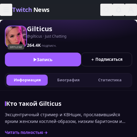
Skip to content
Twitch
News
Gilticus
@gilticus · Just Chatting
264.4K
подписч.
OFFLINE
Запись
＋ Подписаться
Информация
Биография
Статистика
Кто такой Gilticus
Эксцентричный стример и КВНщик, прославившийся
ярким женским косплей-образом, низким баритоном и
проектом автодома.
Читать полностью →