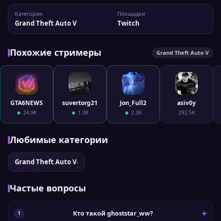
Статистика канала vitrinagod У канала 28 679 подписчиков,
Категория
Площадки
а максимальный пик трансляции доходил до 112 зрителей.
Grand Theft Auto V
Twitch
При...
Похожие стримеры
Grand Theft Auto V
GTA6NEWS
suvertorg21
Jon_Full2
asiv0y
24.9K
1.3K
2.3K
292.5K
Любимые категории
Grand Theft Auto V
›
Частые вопросы
Кто такой ghoststar_ww?