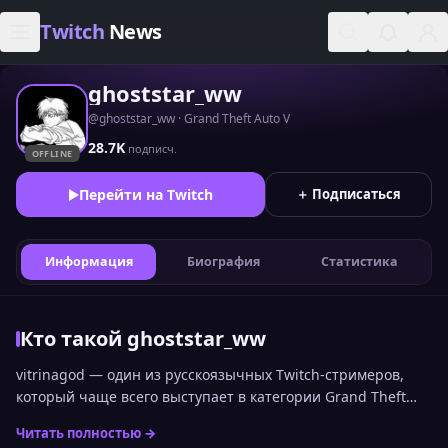
Skip to content
Twitch
News
ghoststar_ww
@ghoststar_ww · Grand Theft Auto V
28.7K
подписч.
OFFLINE
Перейти на Twitch
＋ Подписаться
Информация
Биография
Статистика
Кто такой ghoststar_ww
vitrinagod — один из русскоязычных Twitch-стримеров,
который чаще всего выступает в категории Grand Theft
Auto V. Позицию vitrinagod среди других каналов можно
Читать полностью →
увидеть в общем топе стримеров Twitch по онлайну.