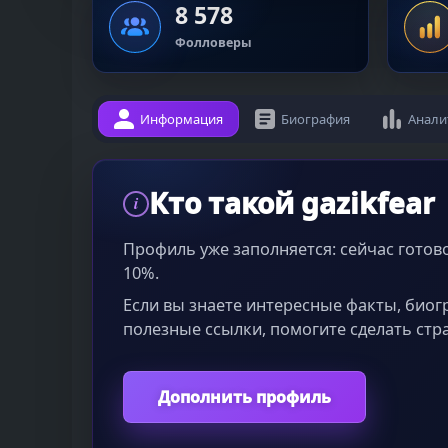
8 578
Фолловеры
Информация
Биография
Анали
Кто такой gazikfear
i
Профиль уже заполняется: сейчас гото
10%.
Если вы знаете интересные факты, био
полезные ссылки, помогите сделать стр
Дополнить профиль