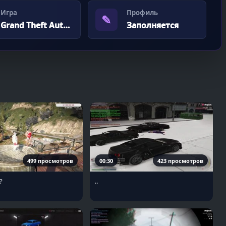
Игра
Профиль
✎
Grand Theft Auto V
Заполняется
499 просмотров
00:30
423 просмотров
?
..