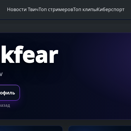
Новости Твич
Топ стримеров
Топ клипы
Киберспорт
ikfear
 V
рофиль
назад