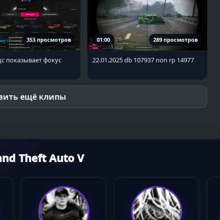
353 просмотров
01:00
289 просмотров
с показывает фокус
22.01.2025 db 107937 non rp 14977
зить ещё клипы
d Theft Auto V