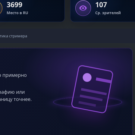
3699
107
Место в RU
Ср. зрителей
тика стримера
во примерно
графию или
аницу точнее.