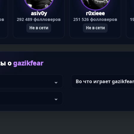
asiv0y
r0xieee
ов
292 489 фолловеров
251 526 фолловеров
1
Не в сети
Не в сети
сы о
gazikfear
Во что играет gazikfea