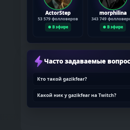
ActorStep
morphilina
53 579 фолловеров
343 749 фолловер
● В эфире
● В эфире
Часто задаваемые вопро
Кто такой gazikfear?
Какой ник у gazikfear на Twitch?