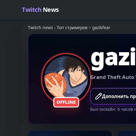
Skip to content
Twitch
News
Twitch news
›
Топ стримеров
>
gazikfear
gaz
Grand Theft Auto
Дополнить п
OFFLINE
Был онлайн: 6 часов 