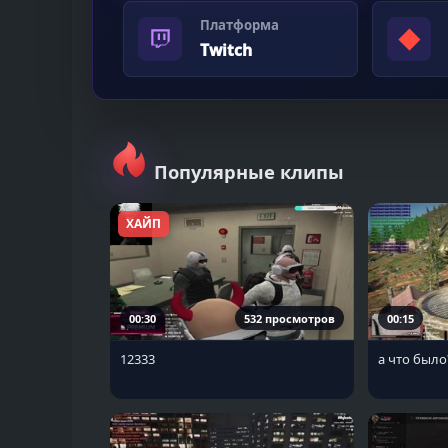
Платформа
◆
Twitch
Популярные клипы
ХАЙП
00:30
532 просмотров
00:15
12333
а что было