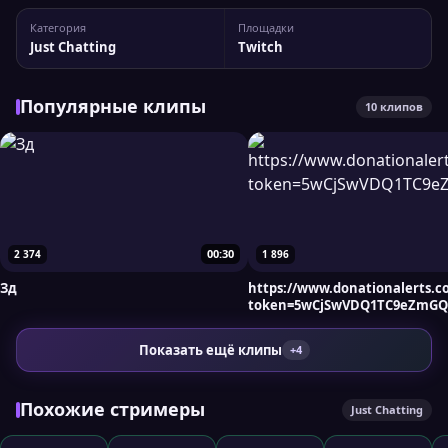
Статистика канала finessefinees У канала 5 328
Категория
Площадки
подписчиков, а максимальный пик трансляции доходил до
Just Chatting
Twitch
752 зрителей. При необходимости вы...
Популярные клипы
10 клипов
00:30
2 374
1 896
Зд
https://www.donationalerts.c
token=5wCjSwVDQ1TC9eZmG
Показать ещё клипы
+4
Похожие стримеры
Just Chatting