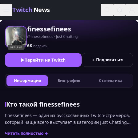
Skip to content
Twitch
News
finessefinees
@finessefinees · Just Chatting
6K
подписч.
OFFLINE
Перейти на Twitch
＋ Подписаться
Информация
Биография
Статистика
Кто такой finessefinees
finessefinees — один из русскоязычных Twitch-стримеров,
который чаще всего выступает в категории Just Chatting.
Позицию finessefinees среди других каналов можно
Читать полностью →
увидеть в общем топе стримеров Twitch по онлайну.