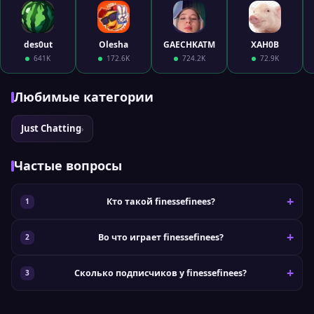
des0ut
Olesha
GAECHKATM
XAH0B
641K
172.6K
724.2K
72.9K
Любимые категории
Just Chatting
›
Частые вопросы
Кто такой finessefinees?
Во что играет finessefinees?
Сколько подписчиков у finessefinees?