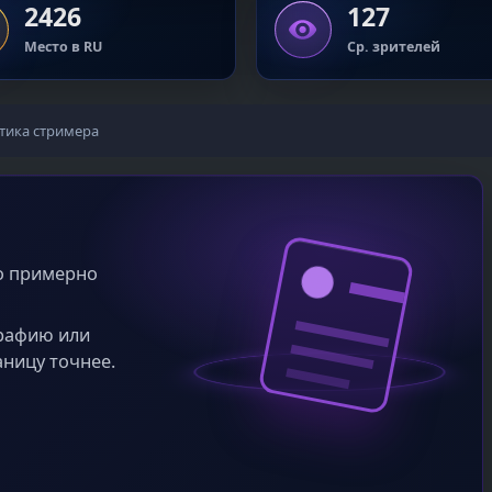
2426
127
Место в RU
Ср. зрителей
тика стримера
во примерно
графию или
аницу точнее.