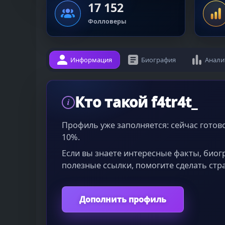
17 152
Фолловеры
Информация
Биография
Анали
Кто такой f4tr4t_
i
Профиль уже заполняется: сейчас гото
10%.
Если вы знаете интересные факты, био
полезные ссылки, помогите сделать стр
Дополнить профиль