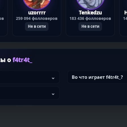
uzorrrr
Tenkedzu
ов
259 094 фолловеров
183 436 фолловеров
1
Не в сети
Не в сети
сы о
f4tr4t_
Во что играет f4tr4t_?