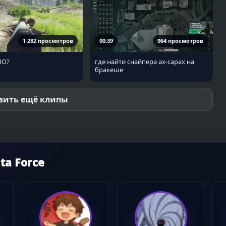
1 282 просмотров
00:39
964 просмотров
НО?
где найти снайпера ах-сарах на
бракеше
зить ещё клипы
ta Force