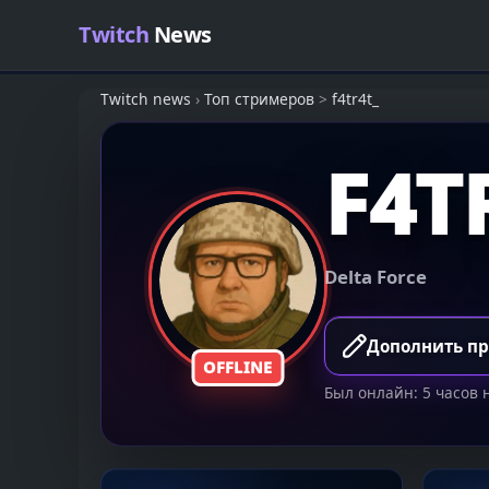
Skip to content
Twitch
News
Twitch news
›
Топ стримеров
>
f4tr4t_
F4T
Delta Force
Дополнить п
OFFLINE
Был онлайн: 5 часов 