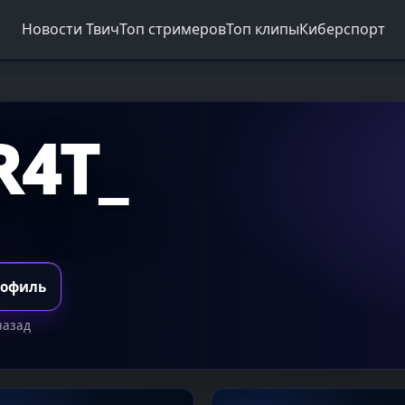
Новости Твич
Топ стримеров
Топ клипы
Киберспорт
R4T_
рофиль
назад