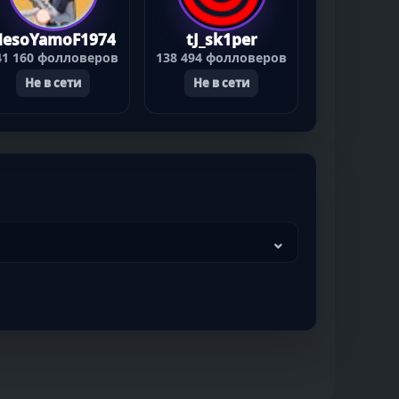
HesoYamoF1974
tJ_sk1per
41 160 фолловеров
138 494 фолловеров
Не в сети
Не в сети