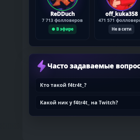
ReDDuch
off_kuka358
7 713 фолловеров
471 571 фолловер
● В эфире
Не в сети
Часто задаваемые вопро
Кто такой f4tr4t_?
Какой ник у f4tr4t_ на Twitch?