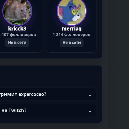
kricck3
merriaq
6 107 фолловеров
1 814 фолловеров
Не в сети
Не в сети
тримит expercoceo?
 на Twitch?