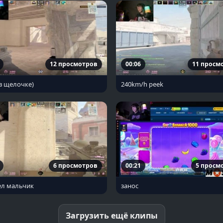
12 просмотров
00:06
11 просм
в щелочке)
240km/h peek
6 просмотров
00:21
5 просм
ел мальчик
занос
Загрузить ещё клипы