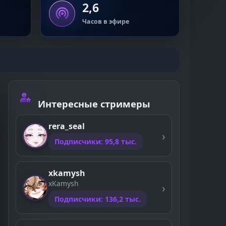
2,6
Часов в эфире
Интересные стримеры
rera_seal
Подписчики: 95,8 тыс.
xkamysh
xKamysh
Подписчики: 136,2 тыс.