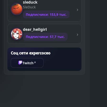
sleduck
SleDuck
Подписчики: 153,9 тыс.
dear_hellgirl
Подписчики: 57,7 тыс.
Соц сети expercoceo
Twitch
↗