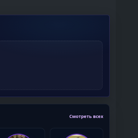
Смотреть всех