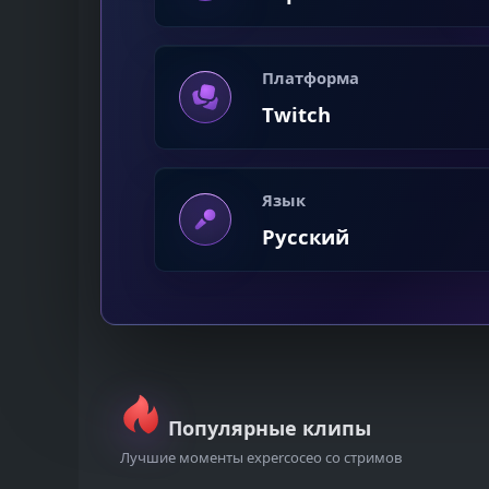
Платформа
Twitch
Язык
Русский
Популярные клипы
Лучшие моменты expercoceo со стримов