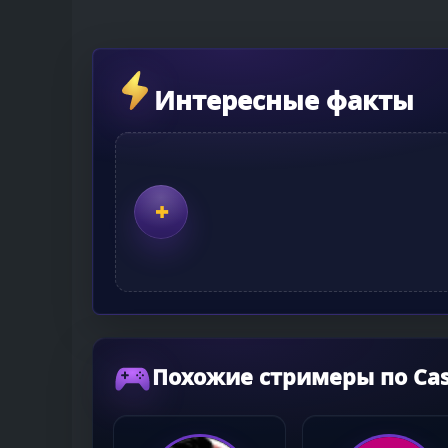
Интересные факты
+
Похожие стримеры по Casi