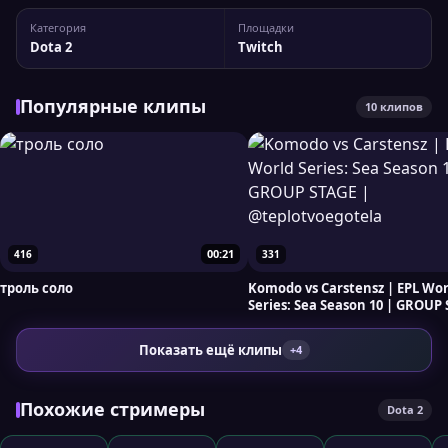
epldota_ru1 Статистика канала: 13 992 подписчиков,
Категория
Площадки
пиковый онлайн — 1 289 зрителей. Для более детального
Dota 2
Twitch
анализа вы можете сравнить epldota_ru1 с...
Популярные клипы
10 клипов
00:21
416
331
троль соло
Komodo vs Carstensz | EPL World
Series: Sea Season 10 | GROUP 
@teplotvoegotela
Показать ещё клипы
+4
Похожие стримеры
Dota 2