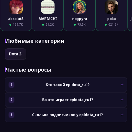
absolut3
MARIACHI
nogpyra
poka
139.7K
61.2K
75.5K
621.5K
Любимые категории
Dota 2
›
Частые вопросы
Кто такой epldota_ru1?
Во что играет epldota_ru1?
Сколько подписчиков у epldota_ru1?