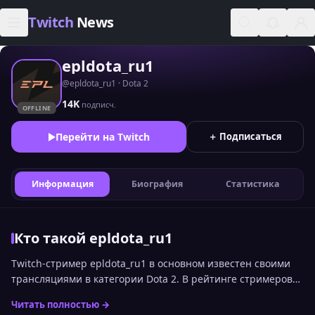
Skip to content
Twitch
News
epldota_ru1
@epldota_ru1 · Dota 2
14K
подписч.
OFFLINE
Перейти на Twitch
＋ Подписаться
Информация
Биография
Статистика
Кто такой epldota_ru1
Twitch-стример epldota_ru1 в основном известен своими
трансляциями в категории Dota 2. В рейтинге стримеров
Twitch по онлайну среди русскоязычной аудитории канал
Читать полностью →
сейчас занимает 1552 место. Статистика канала