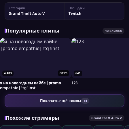
Статистика канала empath1e У канала 27 350 подписчиков,
Категория
Площадки
а максимальный пик трансляции доходил до 86 зрителей.
Grand Theft Auto V
Twitch
При...
Популярные клипы
10 клипов
00:26
4 483
641
я на новогоднем вайбе |promo
123
empathie| !tg !inst
Показать ещё клипы
+4
Похожие стримеры
Grand Theft Auto V