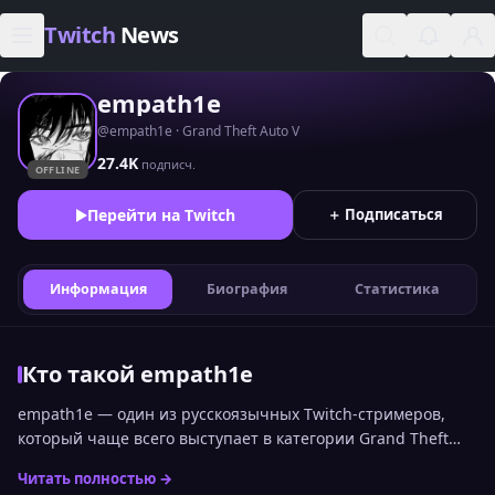
Skip to content
Twitch
News
empath1e
@empath1e · Grand Theft Auto V
27.4K
подписч.
OFFLINE
Перейти на Twitch
＋ Подписаться
Информация
Биография
Статистика
Кто такой empath1e
empath1e — один из русскоязычных Twitch-стримеров,
который чаще всего выступает в категории Grand Theft
Auto V. Позицию empath1e среди других каналов можно
Читать полностью →
увидеть в общем топе стримеров Twitch по онлайну.