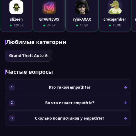
slizeen
GTA6NEWS
ryukAXAX
crocojamber
128.8K
24.9K
16.8K
15.8K
Любимые категории
Grand Theft Auto V
›
Частые вопросы
Кто такой empath1e?
Во что играет empath1e?
Сколько подписчиков у empath1e?