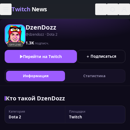
Skip to content
Twitch
News
DzenDozz
@dzendozz · Dota 2
1.3K
подписч.
OFFLINE
Перейти на Twitch
＋ Подписаться
Информация
Статистика
Кто такой DzenDozz
Категория
Площадки
Dota 2
Twitch