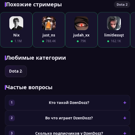
Похожие стримеры
Dota 2
Nix
just_ns
judah_xx
limitlessqt
1.1M
788.4K
79K
162.1K
Любимые категории
Dota 2
›
Частые вопросы
Кто такой DzenDozz?
Во что играет DzenDozz?
Сколько подписчиков у DzenDozz?