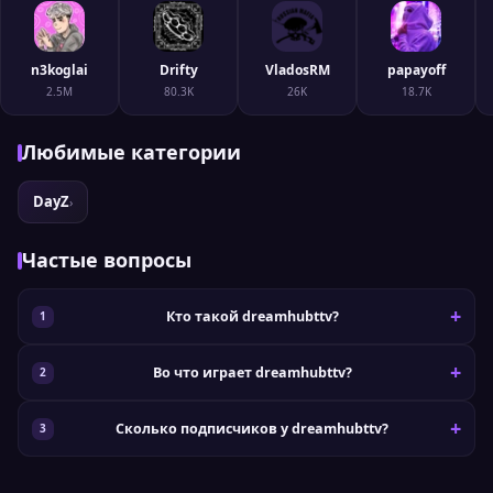
n3koglai
Drifty
VladosRM
papayoff
2.5M
80.3K
26K
18.7K
Любимые категории
DayZ
›
Частые вопросы
Кто такой dreamhubttv?
Во что играет dreamhubttv?
Сколько подписчиков у dreamhubttv?