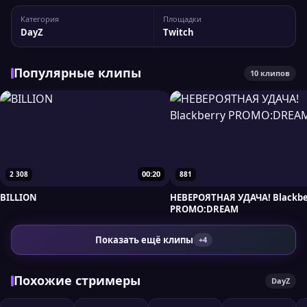
канала dreamhubttv Статистика канала: 4 306
Категория
Площадки
подписчиков, пиковый онлайн — 157 зрителей. Для более
DayZ
Twitch
детального анализа вы можете сравнить...
Популярные клипы
10 клипов
00:20
2 308
881
BILLION
НЕВЕРОЯТНАЯ УДАЧА! Blackbe
PROMO:DREAM
Показать ещё клипы
+4
Похожие стримеры
DayZ