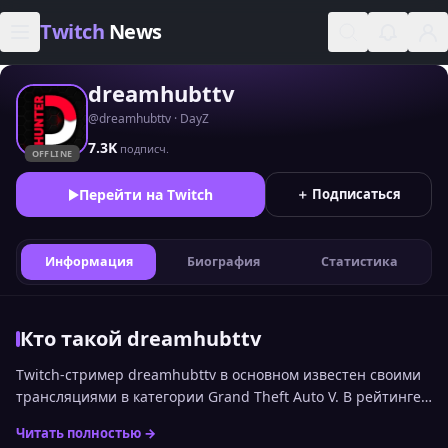
Skip to content
Twitch
News
dreamhubttv
@dreamhubttv · DayZ
7.3K
подписч.
OFFLINE
Перейти на Twitch
＋ Подписаться
Информация
Биография
Статистика
Кто такой dreamhubttv
Twitch-стример dreamhubttv в основном известен своими
трансляциями в категории Grand Theft Auto V. В рейтинге
стримеров Twitch по онлайну среди русскоязычной
Читать полностью →
аудитории канал сейчас занимает 2339 место. Статистика