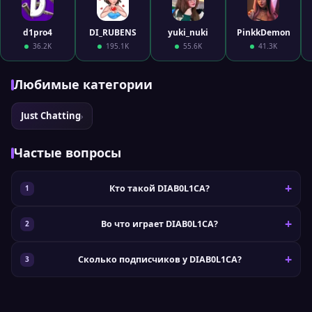
d1pro4
DI_RUBENS
yuki_nuki
PinkkDemon
36.2K
195.1K
55.6K
41.3K
Любимые категории
Just Chatting
›
Частые вопросы
Кто такой DIAB0L1CA?
Во что играет DIAB0L1CA?
Сколько подписчиков у DIAB0L1CA?