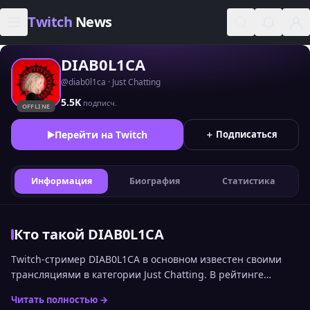
Skip to content
Twitch
News
DIAB0L1CA
@diab0l1ca · Just Chatting
5.5K
подписч.
OFFLINE
Перейти на Twitch
＋ Подписаться
Информация
Биография
Статистика
Кто такой DIAB0L1CA
Twitch-стример DIAB0L1CA в основном известен своими
трансляциями в категории Just Chatting. В рейтинге
стримеров Twitch по онлайну среди русскоязычной
Читать полностью →
аудитории канал сейчас занимает 2187 место. Статистика