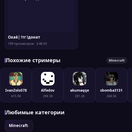
Охаё| !тг !донат
199 просмотров · 3:46:53
Похожие стримеры
Minecraft
IvanZolo578
Alfedov
akumaqqe
sbomba3131
415.9K
298.3K
281.2K
268.5K
Любимые категории
Minecraft
›