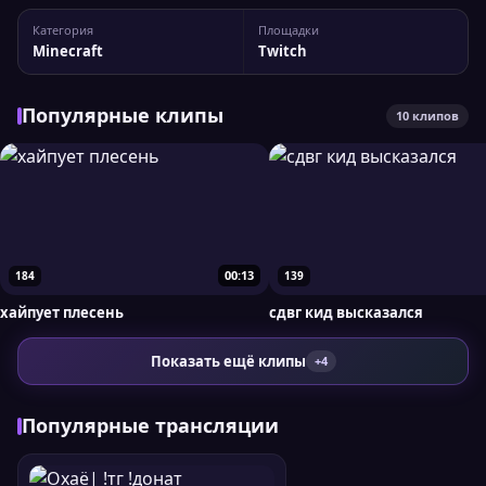
канала daenzil У канала 1 925 подписчиков, а
Категория
Площадки
максимальный пик трансляции доходил до 892 зрителей.
Minecraft
Twitch
При необходимости вы...
Популярные клипы
10 клипов
00:13
184
139
хайпует плесень
сдвг кид высказался
Показать ещё клипы
+4
Популярные трансляции