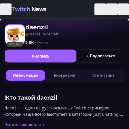
Skip to content
Twitch
News
daenzil
@daenzil · Minecraft
2.3K
подписч.
OFFLINE
Запись
＋ Подписаться
Информация
Биография
Статистика
Кто такой daenzil
daenzil — один из русскоязычных Twitch-стримеров,
который чаще всего выступает в категории Just Chatting.
Позицию daenzil среди других каналов можно увидеть в
Читать полностью →
общем топе стримеров Twitch по онлайну. Статистика