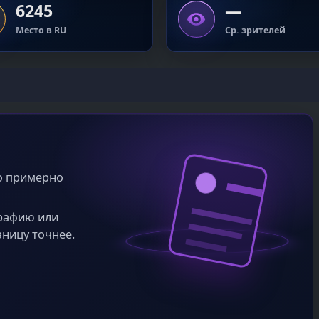
6245
—
Место в RU
Ср. зрителей
во примерно
графию или
аницу точнее.