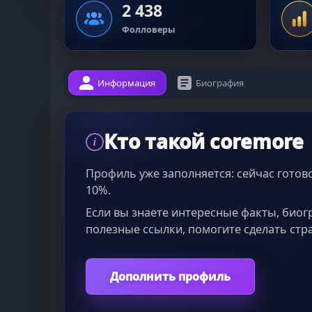
2 438
Фолловеры
Информация
Биография
Кто такой coremore
i
Профиль уже заполняется: сейчас гото
10%.
Если вы знаете интересные факты, био
полезные ссылки, помогите сделать стр
Дополнить профиль