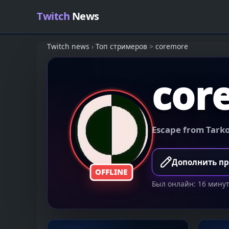
Skip to content
Twitch
News
Twitch news
›
Топ стримеров
>
coremore
cor
Escape from Tark
Дополнить п
OFFLINE
Был онлайн: 16 минут