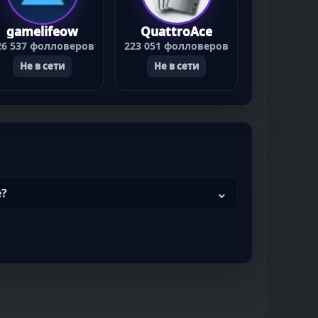
gamelifeow
QuattroAce
26 537 фолловеров
223 051 фолловеров
Не в сети
Не в сети
e?