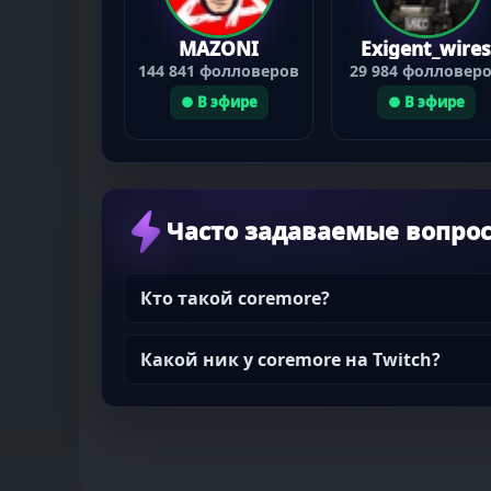
MAZONI
Exigent_wires
144 841 фолловеров
29 984 фолловер
● В эфире
● В эфире
Часто задаваемые вопро
Кто такой coremore?
Какой ник у coremore на Twitch?