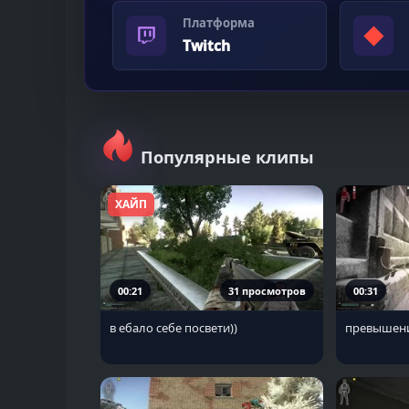
Платформа
◆
Twitch
Популярные клипы
ХАЙП
00:21
31 просмотров
00:31
в ебало себе посвети))
превышен