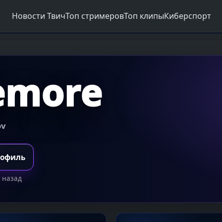
Новости Твич
Топ стримеров
Топ клипы
Киберспорт
emore
ov
рофиль
 назад