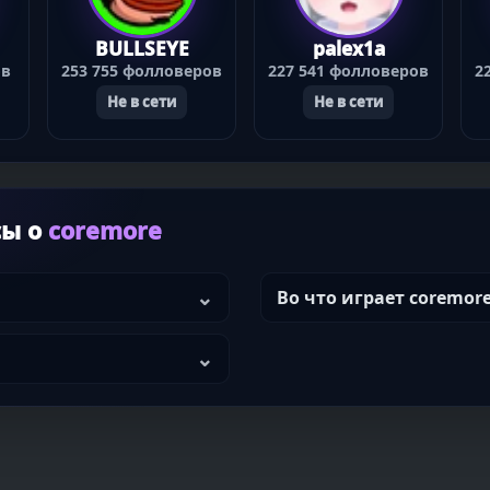
BULLSEYE
palex1a
ов
253 755 фолловеров
227 541 фолловеров
2
Не в сети
Не в сети
сы о
coremore
Во что играет coremor