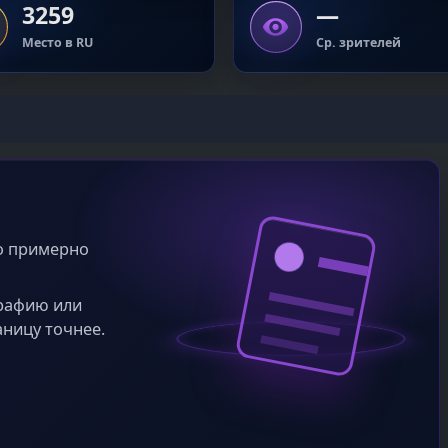
3259
—
Место в RU
Ср. зрителей
во примерно
графию или
аницу точнее.