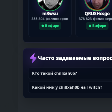
m3wsu
QRUSHcsgo
355 804 фолловеров
378 823 фолловер
● В эфире
● В эфире
Часто задаваемые вопро
Кто такой chillxah0b?
Какой ник у chillxah0b на Twitch?