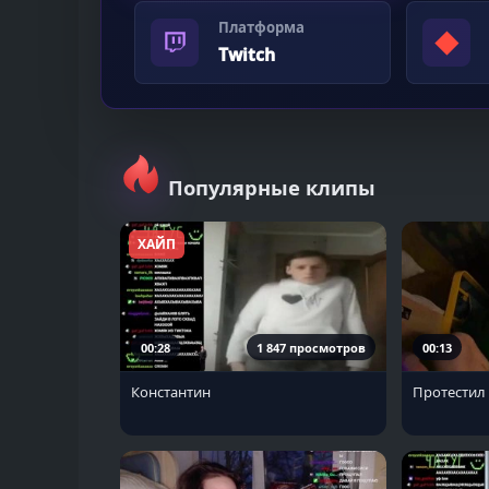
Платформа
◆
Twitch
Популярные клипы
ХАЙП
00:28
1 847 просмотров
00:13
Константин
Протестил