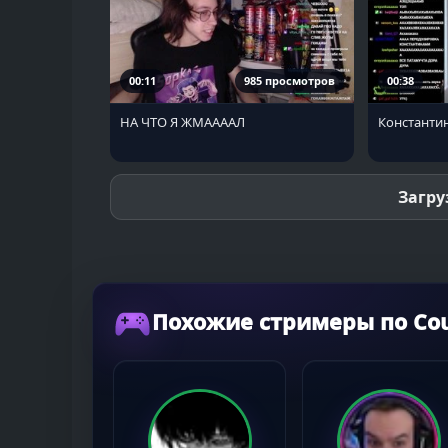
00:11
985 просмотров
00:38
НА ЧТО Я ЖМААААЛ
Константин
Загру
Похожие стримеры по Coun