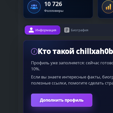
10 726
Фолловеры
Информация
Биография
Кто такой chillxah0b
i
Профиль уже заполняется: сейчас гото
10%.
Если вы знаете интересные факты, био
полезные ссылки, помогите сделать стр
Дополнить профиль