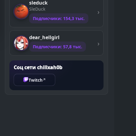
sleduck
SleDuck
Подписчики: 154,3 тыс.
dear_hellgirl
Подписчики: 57,8 тыс.
Соц сети chillxah0b
Twitch
↗