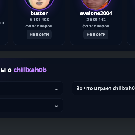
buster
evelone2004
5 181 408
2 539 142
ов
фолловеров
фолловеров
Не в сети
Не в сети
сы о
chillxah0b
Во что играет chillxah