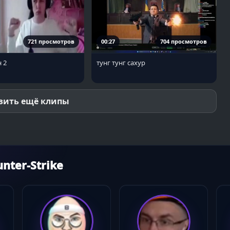
721 просмотров
00:27
704 просмотров
 2
тунг тунг сахур
зить ещё клипы
ter-Strike