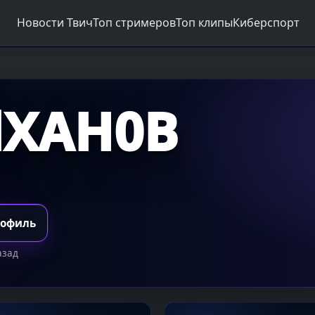
Новости Твич
Топ стримеров
Топ клипы
Киберспорт
llXAH0B
рофиль
азад