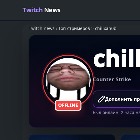
Skip to content
Twitch
News
Twitch news
›
Топ стримеров
>
chillxah0b
chi
Counter-Strike
Дополнить п
OFFLINE
Был онлайн: 2 часа н