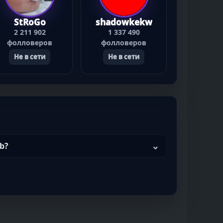
StRoGo
shadowkekw
2 211 902
1 337 490
фолловеров
фолловеров
Не в сети
Не в сети
0b?