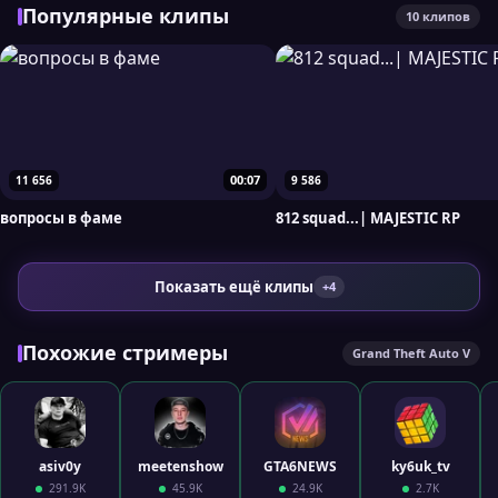
Популярные клипы
10 клипов
00:07
11 656
9 586
вопросы в фаме
812 squad...| MAJESTIC RP
Показать ещё клипы
+4
Похожие стримеры
Grand Theft Auto V
asiv0y
meetenshow
GTA6NEWS
ky6uk_tv
291.9K
45.9K
24.9K
2.7K