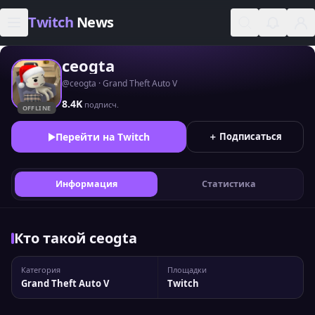
Skip to content
Twitch
News
ceogta
@ceogta · Grand Theft Auto V
8.4K
подписч.
OFFLINE
Перейти на Twitch
＋ Подписаться
Информация
Статистика
Кто такой ceogta
Категория
Площадки
Grand Theft Auto V
Twitch