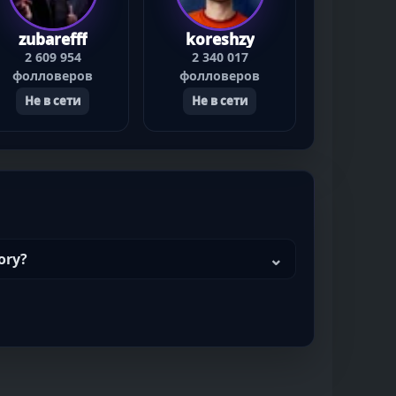
zubarefff
koreshzy
2 609 954
2 340 017
фолловеров
фолловеров
Не в сети
Не в сети
ory?