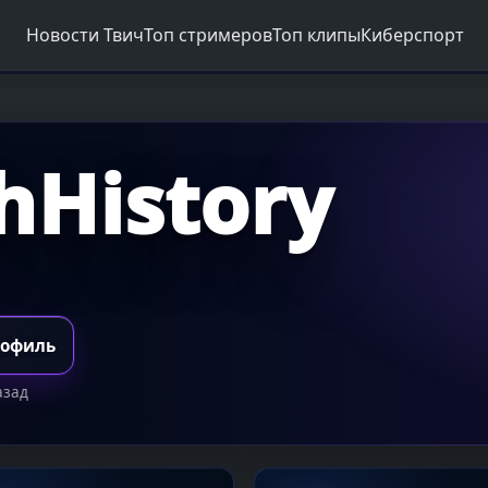
Новости Твич
Топ стримеров
Топ клипы
Киберспорт
hHistory
рофиль
азад