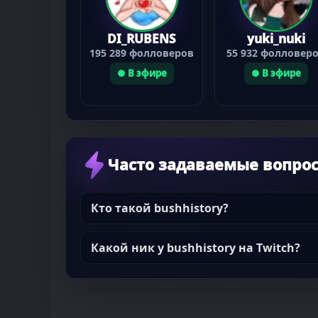
DI_RUBENS
yuki_nuki
195 289 фолловеров
55 932 фолловер
● В эфире
● В эфире
Часто задаваемые вопро
Кто такой bushhistory?
Какой ник у bushhistory на Twitch?