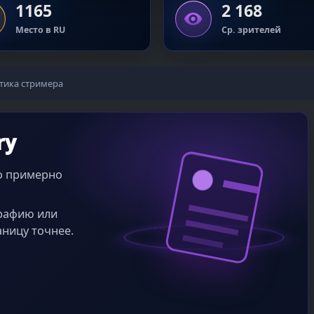
1165
2 168
Место в RU
Ср. зрителей
тика стримера
ry
во примерно
графию или
аницу точнее.