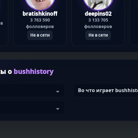
bratishkinoff
deepins02
3 763 590
3 133 705
ов
фолловеров
фолловеров
Не в сети
Не в сети
сы о
bushhistory
Во что играет bushhist