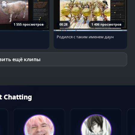
1 555 просмотров
00:28
1 406 просмотров
Родился с таким именем даун
зить ещё клипы
 Chatting