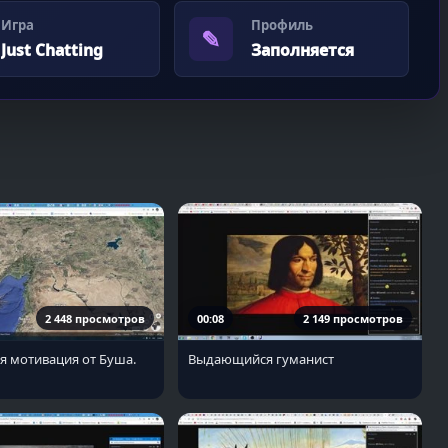
Игра
Профиль
✎
Just Chatting
Заполняется
2 448 просмотров
00:08
2 149 просмотров
я мотивация от Буша.
Выдающийся гуманист