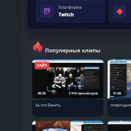
Платформа
◆
Twitch
Популярные клипы
ХАЙП
00:30
3 910 просмотров
01:00
За что банить
Новогодня