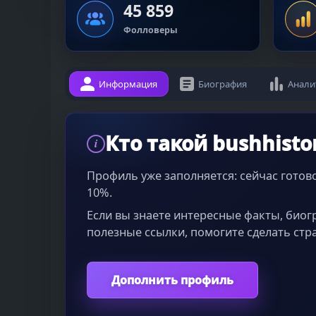
45 859
Фолловеры
Информация
Биография
Анали
Кто такой bushhisto
i
Профиль уже заполняется: сейчас гото
10%.
Если вы знаете интересные факты, био
полезные ссылки, помогите сделать стр
Дополнить профиль