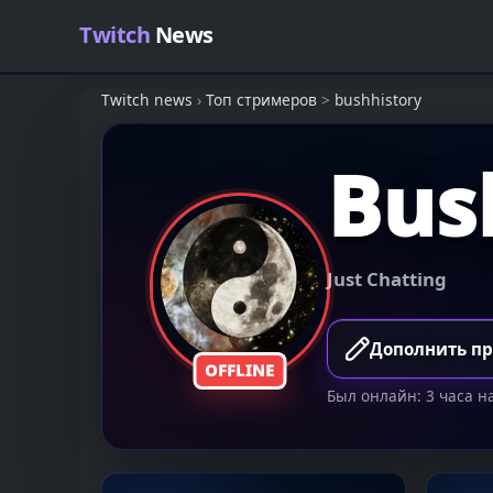
Skip to content
Twitch
News
Twitch news
›
Топ стримеров
>
bushhistory
Bus
Just Chatting
Дополнить п
OFFLINE
Был онлайн: 3 часа н