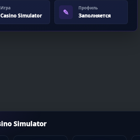
Игра
Профиль
✎
Casino Simulator
Заполняется
ino Simulator