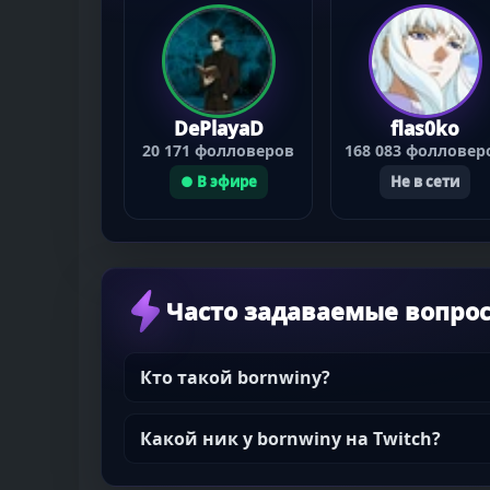
DePlayaD
flas0ko
20 171 фолловеров
168 083 фолловер
● В эфире
Не в сети
Часто задаваемые вопро
Кто такой bornwiny?
Какой ник у bornwiny на Twitch?