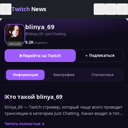
Skip to content
Twitch
News
blinya_69
@blinya_69 · Just Chatting
9.2K
подписч.
OFFLINE
Перейти на Twitch
＋ Подписаться
Информация
Биография
Статистика
Кто такой blinya_69
blinya_69 — Twitch-стример, который чаще всего проводит
трансляции в категории Just Chatting. Канал входит в топ
стримеров Twitch по онлайну среди русскоязычной
Читать полностью →
аудитории и занимает 1917 место. Статистика канала