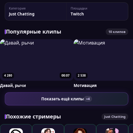
blinya_69 На Twitch у стримера 8 194 подписчиков, а
Категория
Площадки
максимальный пик трансляции достигал 344
Just Chatting
Twitch
одновременных зрителей. Вы можете...
Популярные клипы
10 клипов
00:07
4 280
2 538
Давай, рычи
Мотивация
Показать ещё клипы
+4
Похожие стримеры
Just Chatting