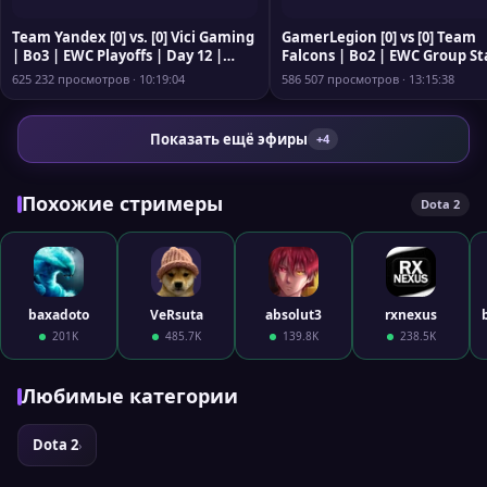
Team Yandex [0] vs. [0] Vici Gaming
GamerLegion [0] vs [0] Team
| Bo3 | EWC Playoffs | Day 12 |
Falcons | Bo2 | EWC Group St
cast: @shachlos & @adekvat
Day 3 | cast: Sheyl & Shachlo
625 232 просмотров · 10:19:04
586 507 просмотров · 13:15:38
Показать ещё эфиры
+4
Похожие стримеры
Dota 2
baxadoto
VeRsuta
absolut3
rxnexus
201K
485.7K
139.8K
238.5K
Любимые категории
Dota 2
›