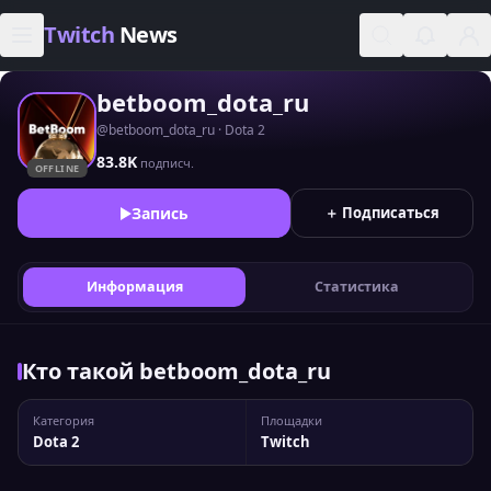
Skip to content
Twitch
News
betboom_dota_ru
@betboom_dota_ru · Dota 2
83.8K
подписч.
OFFLINE
Запись
＋ Подписаться
Информация
Статистика
Кто такой betboom_dota_ru
Категория
Площадки
Dota 2
Twitch