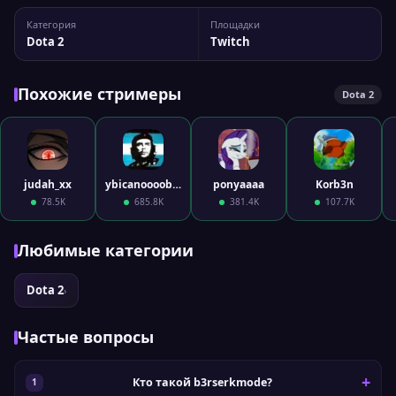
b3rserkmode На Twitch у стримера 1 008 подписчиков, а
Категория
Площадки
максимальный пик трансляции достигал 110
Dota 2
Twitch
одновременных зрителей. Вы можете...
Похожие стримеры
Dota 2
judah_xx
ybicanoooobov
ponyaaaa
Korb3n
78.5K
685.8K
381.4K
107.7K
Любимые категории
Dota 2
›
Частые вопросы
Кто такой b3rserkmode?