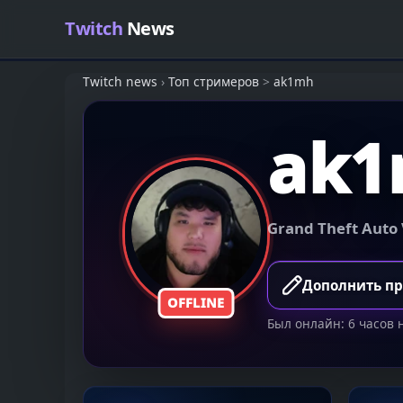
Skip to content
Twitch
News
Twitch news
›
Топ стримеров
>
ak1mh
ak
Grand Theft Auto
Дополнить п
OFFLINE
Был онлайн: 6 часов 