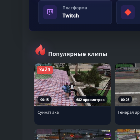
Платформа
◆
Twitch
Популярные клипы
ХАЙП
00:15
682 просмотров
00:25
Суннат ака
Генерал а