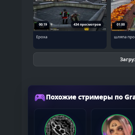
00:19
434 просмотров
01:00
Ероха
шляпа про
Загру
Похожие стримеры по Gran