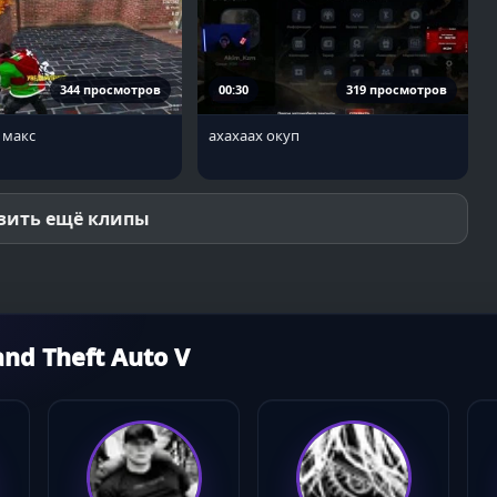
344 просмотров
00:30
319 просмотров
 макс
ахахаах окуп
зить ещё клипы
d Theft Auto V