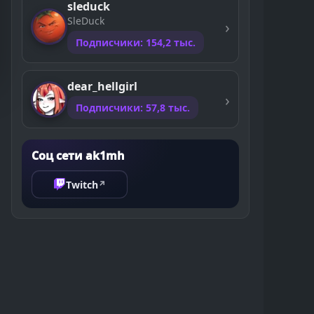
sleduck
SleDuck
Подписчики: 154,2 тыс.
dear_hellgirl
Подписчики: 57,8 тыс.
Соц сети ak1mh
Twitch
↗