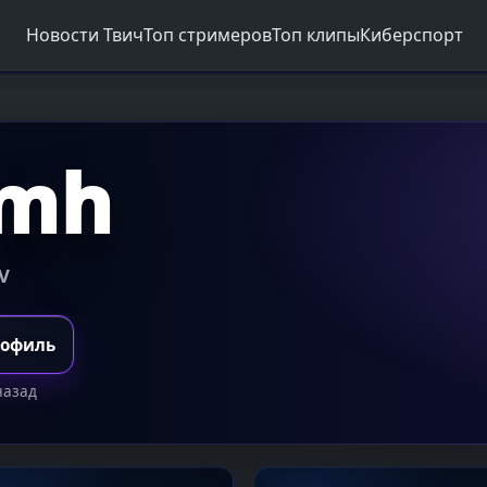
Новости Твич
Топ стримеров
Топ клипы
Киберспорт
1mh
 V
рофиль
назад