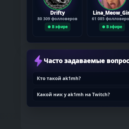
Drifty
Lina_Meow_Gir
80 309 фолловеров
61 085 фолловер
● В эфире
● В эфире
Часто задаваемые вопро
Кто такой ak1mh?
Какой ник у ak1mh на Twitch?