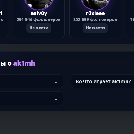
l
asiv0y
r0xieee
ов
291 946 фолловеров
252 699 фолловеров
1
Не в сети
Не в сети
сы о
ak1mh
Во что играет ak1mh?