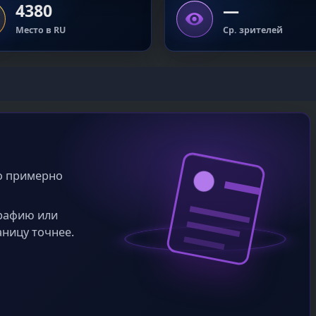
4380
—
Место в RU
Ср. зрителей
во примерно
графию или
аницу точнее.