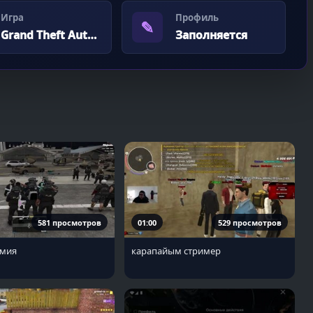
Игра
Профиль
✎
Grand Theft Auto V
Заполняется
581 просмотров
01:00
529 просмотров
рмия
карапайым стример