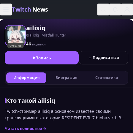
Skip to content
Twitch
News
ailisiq
@ailisiq · Mistfall Hunter
4K
подписч.
OFFLINE
Запись
＋ Подписаться
Информация
Биография
Статистика
Кто такой ailisiq
Twitch-стример ailisiq в основном известен своими
трансляциями в категории RESIDENT EVIL 7 biohazard. В
рейтинге стримеров Twitch по онлайну среди
Читать полностью →
русскоязычной аудитории канал сейчас занимает 2586