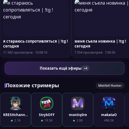
я стараюсь сопротивляться | !tg !
меня съела новинка | !tg !
сегодня
сегодня
11 582 просмотров · 10:08:10
7 554 просмотров · 7:00:50
Показать ещё эфиры
+4
Похожие стримеры
Mistfall Hunter
KRESHchannel
StrykOFF
montiq0re
makataO
2.1K
19.5K
2.8K
496.5K