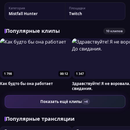
место. Статистика канала ailisiq Статистика канала: 2 462
Категория
Площадки
подписчиков, пиковый онлайн — 181 зрителей. Для более
Mistfall Hunter
Twitch
детального анализа вы можете сравнить...
Популярные клипы
10 клипов
00:12
1 798
1 347
Как будто бы она работает
Здравствуйте! Я не воровала
свидания.
Показать ещё клипы
+4
Популярные трансляции