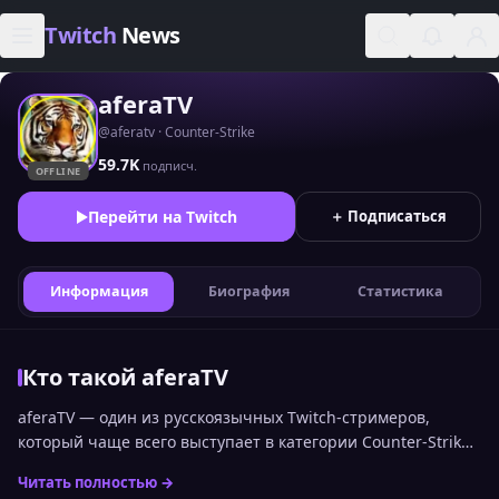
Skip to content
Twitch
News
aferaTV
@aferatv · Counter-Strike
59.7K
подписч.
OFFLINE
Перейти на Twitch
＋ Подписаться
Информация
Биография
Статистика
Кто такой aferaTV
aferaTV — один из русскоязычных Twitch-стримеров,
который чаще всего выступает в категории Counter-Strike.
Позицию aferaTV среди других каналов можно увидеть в
Читать полностью →
общем топе стримеров Twitch по онлайну. Статистика