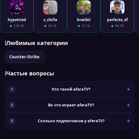
hypetried
s_chilla
bratikii
perfecto_of
234.4K
93.7K
15.1K
68.7K
Любимые категории
Counter-Strike
›
Частые вопросы
Кто такой aferaTV?
Во что играет aferaTV?
Сколько подписчиков у aferaTV?