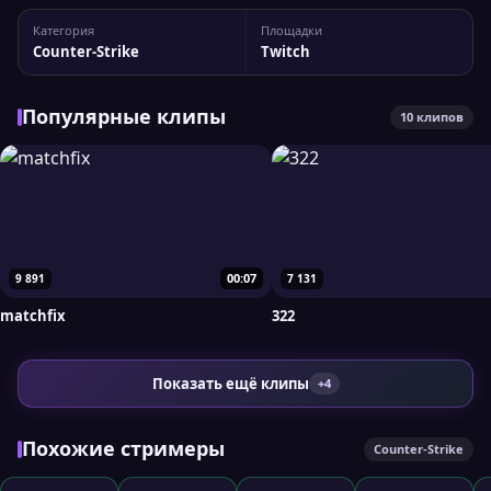
канала aferaTV У канала 57 852 подписчиков, а
Категория
Площадки
максимальный пик трансляции доходил до 1 085 зрителей.
Counter-Strike
Twitch
При необходимости вы можете...
Популярные клипы
10 клипов
00:07
9 891
7 131
matchfix
322
Показать ещё клипы
+4
Похожие стримеры
Counter-Strike