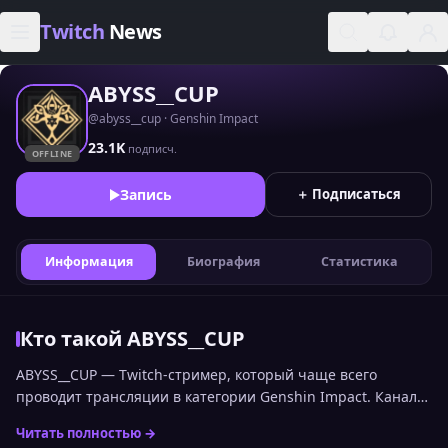
Skip to content
Twitch
News
ABYSS__CUP
@abyss__cup · Genshin Impact
23.1K
подписч.
OFFLINE
Запись
＋ Подписаться
Информация
Биография
Статистика
Кто такой ABYSS__CUP
ABYSS__CUP — Twitch-стример, который чаще всего
проводит трансляции в категории Genshin Impact. Канал
входит в топ стримеров Twitch по онлайну среди
Читать полностью →
русскоязычной аудитории и занимает 1265 место.