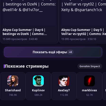
Abyss Cup Summer | Day 6 |
Abyss Cup Summer | Day 5 |
bestingo vs DzeN | Comms:
Vell1ar vs rpyt02 | Comms: Xe
@vell14r & @d1vi7or__
@spartanch1ck
15 849 просмотров · 3:43:40
15 095 просмотров · 3:50:10
Показать ещё эфиры
+4
Похожие стримеры
Genshin Impact
Sharishaxd
Kuplinov
AxeSay7
markhivax
746.9K
688.2K
112.8K
62.7K