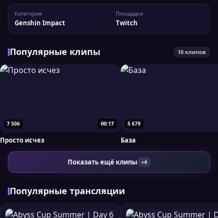
Статистика канала ABYSS__CUP На Twitch у стримера 21 881
Категория
Площадки
подписчиков, а максимальный пик трансляции достигал
Genshin Impact
Twitch
1 067 одновременных зрителей. Вы можете...
Популярные клипы
10 клипов
00:17
7 506
5 679
Просто исчез
База
Показать ещё клипы
+4
Популярные трансляции