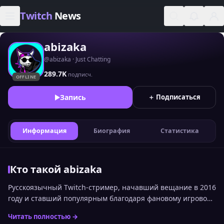
Skip to content
Twitch
News
abizaka
@abizaka · Just Chatting
289.7K
подписч.
OFFLINE
Запись
＋ Подписаться
Информация
Биография
Статистика
Кто такой abizaka
Русскоязычный Twitch-стример, начавший вещание в 2016
году и ставший популярным благодаря фановому игровому
контенту и разговорным стримам.
Читать полностью →