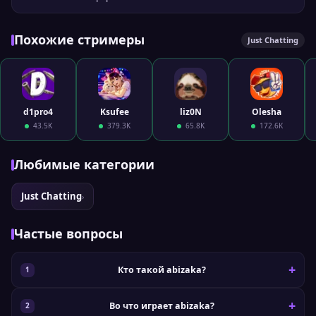
Похожие стримеры
Just Chatting
d1pro4
Ksufee
liz0N
Olesha
43.5K
379.3K
65.8K
172.6K
Любимые категории
Just Chatting
›
Частые вопросы
Кто такой abizaka?
Во что играет abizaka?