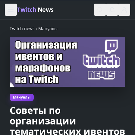
Skip to content
Twitch
News
Twitch news
›
Мануалы
Мануалы
Советы по
организации
тематических ивентов