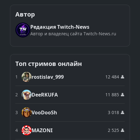
Автор
Редакция Twitch-News
Автор и владелец сайта Twitch-News.ru
Топ стримов онлайн
rostislav_999
1
12 484 👤
DeeRKUFA
2
11 885 👤
VooDooSh
3
3 018 👤
MAZONI
4
2 525 👤