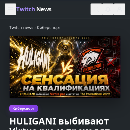
Skip to content
Twitch
News
Twitch news
›
Киберспорт
Киберспорт
HULIGANI выбивают