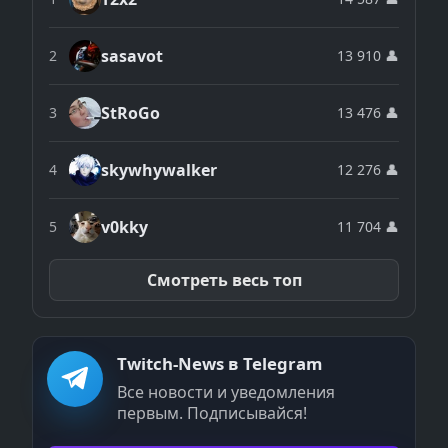
sasavot
2
13 910 👤
StRoGo
3
13 476 👤
skywhywalker
4
12 276 👤
v0kky
5
11 704 👤
Смотреть весь топ
Twitch-News в Telegram
Все новости и уведомления
первым. Подписывайся!