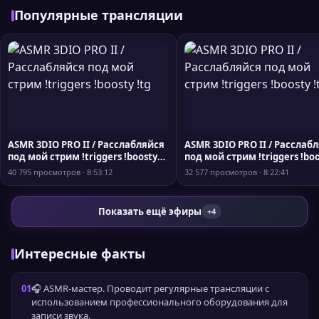
Популярные трансляции
ASMR 3DIO PRO II / Расслабляйся
ASMR 3DIO PRO II / Расслаб
под мой стрим !triggers !boosty
под мой стрим !triggers !bo
!tg
!tg
40 795 просмотров · 8:53:12
32 577 просмотров · 8:22:41
Показать ещё эфиры
+4
Интересные факты
01
🎧 ASMR-мастер. Проводит регулярные трансляции с
использованием профессионального оборудования для
записи звука.