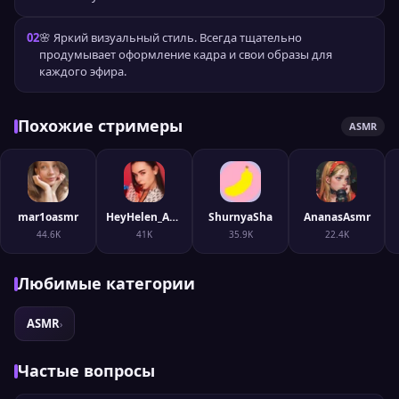
02
🌸 Яркий визуальный стиль. Всегда тщательно
продумывает оформление кадра и свои образы для
каждого эфира.
Похожие стримеры
ASMR
mar1oasmr
HeyHelen_ASMR
ShurnyaSha
AnanasAsmr
44.6K
41K
35.9K
22.4K
Любимые категории
ASMR
›
Частые вопросы