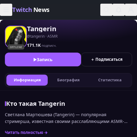
Skip to content
Twitch
News
Tangerin
@tangerin · ASMR
171.1K
подписч.
OFFLINE
Запись
＋ Подписаться
Информация
Биография
Статистика
Кто такая Tangerin
Светлана Мартюшева (Tangerin) — популярная
стримерша, известная своими расслабляющими ASMR-
эфирами и яркими образами.
Читать полностью →