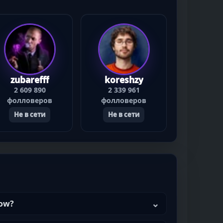
zubarefff
koreshzy
2 609 890
2 339 961
фолловеров
фолловеров
Не в сети
Не в сети
ow?