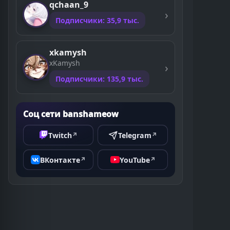
qchaan_9
Подписчики: 35,9 тыс.
xkamysh
xKamysh
Подписчики: 135,9 тыс.
Соц сети banshameow
Twitch
Telegram
↗
↗
ВКонтакте
YouTube
↗
↗