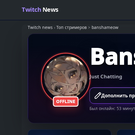
Skip to content
Twitch
News
Twitch news
›
Топ стримеров
>
banshameow
Ban
Just Chatting
Дополнить п
OFFLINE
Был онлайн: 53 мину