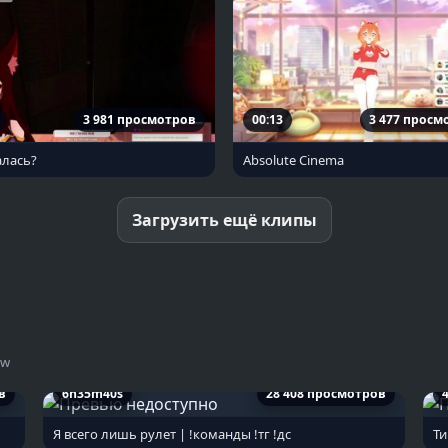
3 981 просмотров
00:13
3 477 просм
алась?
Absolute Cinema
Загрузить ещё клипы
ow
в
6h35m40s
28 408 просмотров
Я всего лишь рулет | !команды !тг !дс
Ти