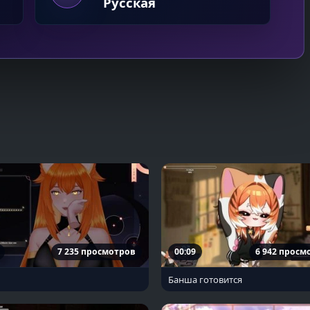
Русская
7 235 просмотров
00:09
6 942 просм
Банша готовится