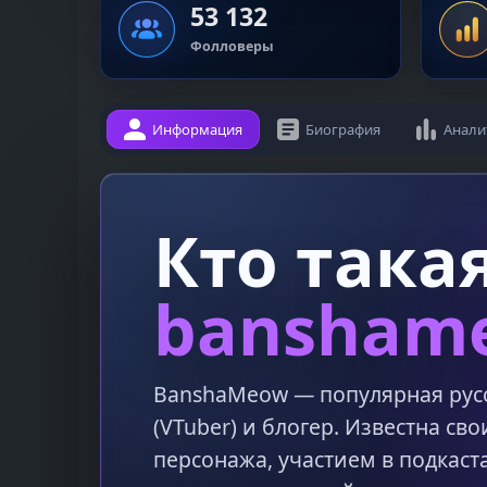
53 132
Фолловеры
Информация
Биография
Анали
Кто така
bansham
BanshaMeow — популярная рус
(VTuber) и блогер. Известна св
персонажа, участием в подкаст