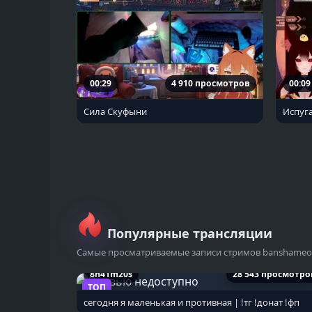
00:29
4 910 просмотров
00:09
Сила Скуфыни
Испуг
Популярные трансляции
Самые просматриваемые записи стримов banshame
8h41m20s
28 543 просмотро
ТОП
сегодня я маленькая и противная | !тг !донат !фп