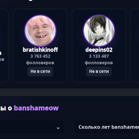
bratishkinoff
deepins02
a
3 763 452
3 133 487
ов
фолловеров
фолловеров
Не в сети
Не в сети
сы о
banshameow
Сколько лет banshame