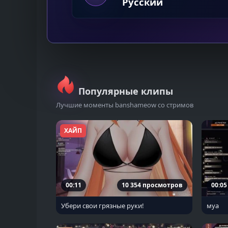
Русский
Популярные клипы
Лучшие моменты banshameow со стримов
ХАЙП
00:11
10 354 просмотров
00:05
Убери свои грязные руки!
муа