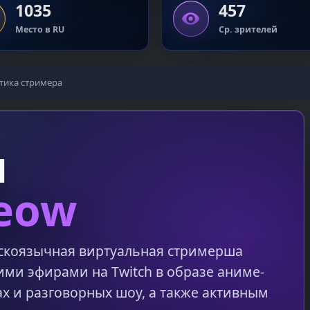
1035
457
Место в RU
Ср. зрителей
тика стримера
я
eow
скоязычная виртуальная стримерша
оими эфирами на Twitch в образе аниме-
ах и разговорных шоу, а также активным