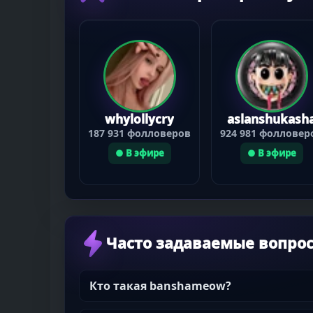
whylollycry
aslanshukash
187 931 фолловеров
924 981 фолловер
● В эфире
● В эфире
Часто задаваемые вопро
Кто такая banshameow?