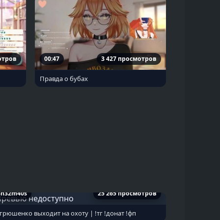
отров
00:47
3 427 просмотров
Правда о бубах
4h32m40s
25 265 просмотров
грюшенко выходит на охоту | !тг !донат !фп