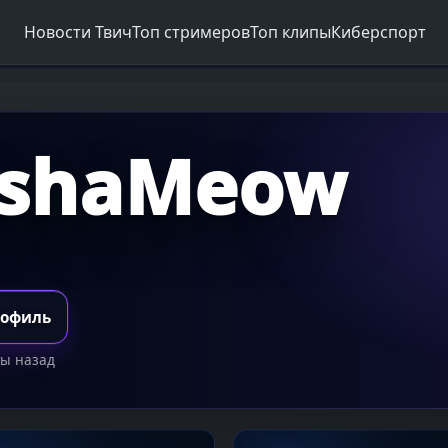
Новости Твич
Топ стримеров
Топ клипы
Киберспорт
shaMeow
рофиль
ты назад